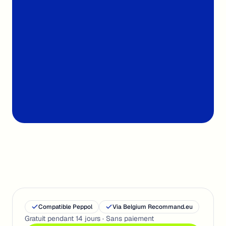
Dès 7 €
Par mois, HTVA
< 30s
Import & classement
Compatible Peppol
Via Belgium Recommand.eu
Gratuit pendant 14 jours · Sans paiement