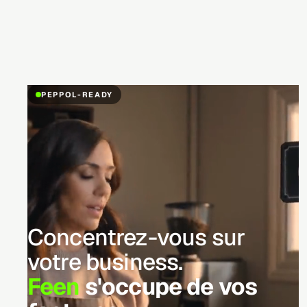
Skip to content
Feen
S'inscrire
S'inscrire
S'inscrire
PEPPOL-READY
Concentrez-vous sur
votre business.
Feen
s'occupe de vos