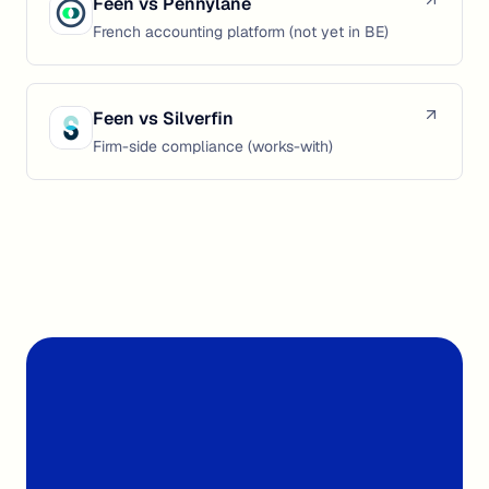
Feen vs
Pennylane
French accounting platform (not yet in BE)
Feen vs
Silverfin
Firm-side compliance (works-with)