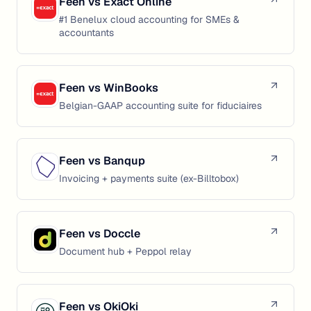
Feen vs
Exact Online
#1 Benelux cloud accounting for SMEs &
accountants
Feen vs
WinBooks
Belgian-GAAP accounting suite for fiduciaires
Feen vs
Banqup
Invoicing + payments suite (ex-Billtobox)
Feen vs
Doccle
Document hub + Peppol relay
Feen vs
OkiOki