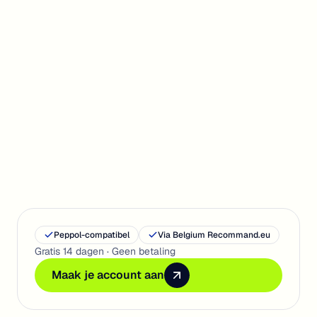
15 jan 2025
·
2 min leestijd
Lees artikel
Peppol-compatibel
Via Belgium Recommand.eu
Gratis 14 dagen · Geen betaling
Maak je account aan
Maak je account aan
Maak je account aan